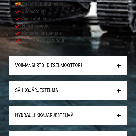
Radio USB-liitännällä
Juomateline
Asiakirjalokero
Häikäisysuoja
Kuminen lattiamatto
ROPS/FOPS-sertifioitu
VOIMANSIIRTO: DIESELMOOTTORI
SÄHKÖJÄRJESTELMÄ
HYDRAULIIKKAJÄRJESTELMÄ