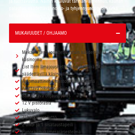
ja tuottavuutta. Näihin kuuluvat tärinänvaimennus, kauhan
palautus, säädettävät nosto- ja tyhjennysnopeudet sekä
kellunta-asento.
MUKAVUUDET / OHJAAMO
Mekaanisesti jousitettu istuin säädettävillä
käsinojilla
List Item Ilmajousitettu lämmitettävä istuin
säädettävillä käsinojilla
Automaattinen ilmastointijärjestelmä
Avattava oikeanpuoleinen sivuikkuna
Säädettävä ohjauspylväs
12 V pistorasia
Lukuvalo
7″ kosketusnäyttö
2 ulko- ja 1 sisätaustapeili
Panoraamakamerajärjestelmä