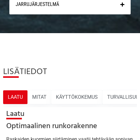
JARRUJÄRJESTELMÄ
LISÄTIEDOT
LAATU
MITAT
KÄYTTÖKOKEMUS
TURVALLISUU
Laatu
Optimaalinen runkorakenne
Raskaiden kuormien siirtäminen vaatii tehtävään sopivan