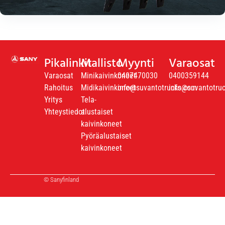
Pikalinkit
Mallisto
Myynti
Varaosat
Varaosat
Minikaivinkoneet
0407470030
0400359144
Rahoitus
Midikaivinkoneet
info@suvantotrucks.com
info@suvantotru
Yritys
Tela-
Yhteystiedot
alustaiset
kaivinkoneet
Pyöräalustaiset
kaivinkoneet
© Sanyfinland