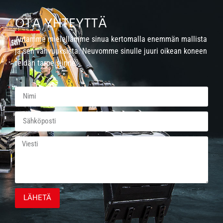
OTA YHTEYTTÄ
Autamme mielellämme sinua kertomalla enemmän mallista
ja sen vahvuuksista. Neuvomme sinulle juuri oikean koneen
teidän tarpeisiinne.
LÄHETÄ