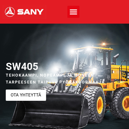
SW405
TEHOKAAMPI, NOPEAMPI JA MONEEN
TARPEESEEN TAIPUVA PYÖRÄKUORMAAJA
OTA YHTEYTTÄ