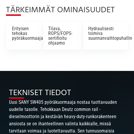
TÄRKEIMMÄT OMINAISUUDET
Erityisen
Tilava,
Hydraulisesti
tehokas
ROPS/FOPS-
toimiva
pyöräkuormaaja
sertifioitu
suunnanvaihtopuhallin
ohjaamo
TEKNISET TIEDOT
Uusi SANY SW405 pyöräkuormaaja nostaa tuottavuuden
uudelle tasolle. Tehokkaan Deutz common rail -
dieselmoottorin ja kestävän heavy-duty-runkorakenteen
ansiosta se on ihanteellinen valinta kaikkialle, missä
tarvitaan voimaa ja luotettavuutta. Sen tunnusomaisia