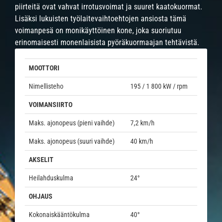
piirteitä ovat vahvat irrotusvoimat ja suuret kaatokuormat.
Lisäksi lukuisten työlaitevaihtoehtojen ansiosta tämä
voimanpesä on monikäyttöinen kone, joka suoriutuu
erinomaisesti monenlaisista pyöräkuormaajan tehtävistä.
MOOTTORI
Nimellisteho
195 / 1 800 kW / rpm
VOIMANSIIRTO
Maks. ajonopeus (pieni vaihde)
7,2 km/h
Maks. ajonopeus (suuri vaihde)
40 km/h
AKSELIT
Heilahduskulma
24°
OHJAUS
Kokonaiskääntökulma
40°