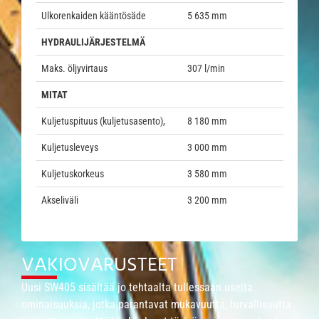
Ulkorenkaiden kääntösäde
5 635 mm
HYDRAULIJÄRJESTELMÄ
Maks. öljyvirtaus
307 l/min
MITAT
Kuljetuspituus (kuljetusasento),
8 180 mm
Kuljetusleveys
3 000 mm
Kuljetuskorkeus
3 580 mm
Akseliväli
3 200 mm
VAKIOVARUSTEET
Uusi SW405 sisältää jo tehtaalta tullessaan useita
ominaisuuksia, jotka parantavat mukavuutta, turvallisuutta