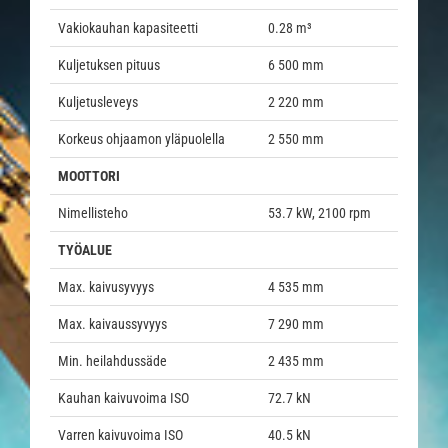
Vakiokauhan kapasiteetti
0.28 m³
Kuljetuksen pituus
6 500 mm
Kuljetusleveys
2 220 mm
Korkeus ohjaamon yläpuolella
2 550 mm
MOOTTORI
Nimellisteho
53.7 kW, 2100 rpm
TYÖALUE
Max. kaivusyvyys
4 535 mm
Max. kaivaussyvyys
7 290 mm
Min. heilahdussäde
2 435 mm
Kauhan kaivuvoima ISO
72.7 kN
Varren kaivuvoima ISO
40.5 kN