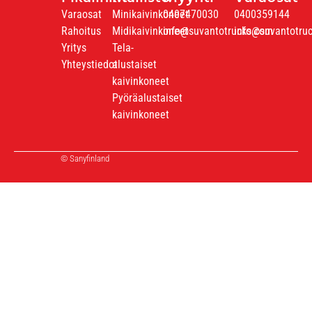
Varaosat
Minikaivinkoneet
0407470030
0400359144
Rahoitus
Midikaivinkoneet
info@suvantotrucks.com
info@suvantotru
Yritys
Tela-
Yhteystiedot
alustaiset
kaivinkoneet
Pyöräalustaiset
kaivinkoneet
© Sanyfinland