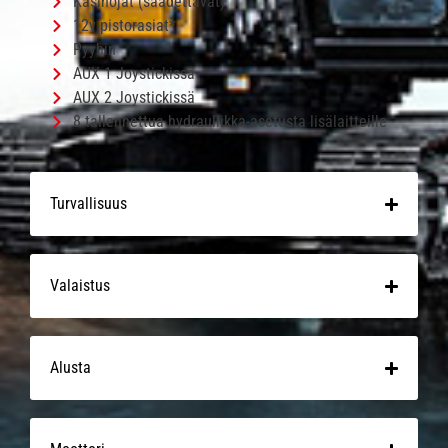
Käsinojat (säädettävät)
12v pistorasiat*
Pyyhin
AUX 1 Joystickissä
AUX 2 Joystickissä
8 tallennettua hydrauliikka-asetusta lisälaitteille
Turvallisuus
Valaistus
Alusta