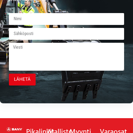
LÄHETÄ
Pikalinkit
Mallisto
Myynti
Varaosat