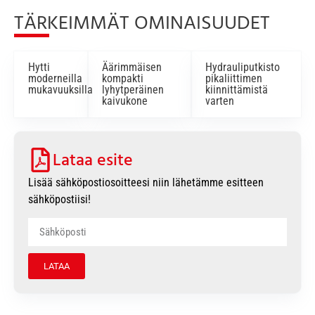
TÄRKEIMMÄT OMINAISUUDET
Hytti
Äärimmäisen
Hydrauliputkisto
moderneilla
kompakti
pikaliittimen
mukavuuksilla
lyhytperäinen
kiinnittämistä
kaivukone
varten
Lataa esite
Lisää sähköpostiosoitteesi niin lähetämme esitteen
sähköpostiisi!
LATAA