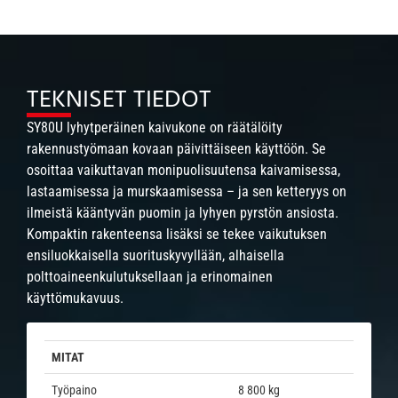
TEKNISET TIEDOT
SY80U lyhytperäinen kaivukone on räätälöity
rakennustyömaan kovaan päivittäiseen käyttöön. Se
osoittaa vaikuttavan monipuolisuutensa kaivamisessa,
lastaamisessa ja murskaamisessa – ja sen ketteryys on
ilmeistä kääntyvän puomin ja lyhyen pyrstön ansiosta.
Kompaktin rakenteensa lisäksi se tekee vaikutuksen
ensiluokkaisella suorituskyvyllään, alhaisella
polttoaineenkulutuksellaan ja erinomainen
käyttömukavuus.
MITAT
Työpaino
8 800 kg