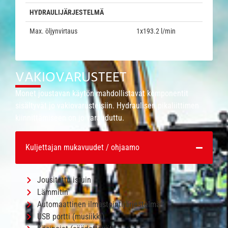
HYDRAULIJÄRJESTELMÄ
Max. öljynvirtaus
1x193.2 l/min
VAKIOVARUSTEET
Monet joustavan käytön mahdollistavat komponentit
sisältyvät jo vakiovarusteisiin. Hydraulisen pikaliittimen
kiinnittämiseen on jo varauduttu.
Kuljettajan mukavuudet / ohjaamo
Jousitettu istuin
Lämmitin
Automaattinen ilmastointijärjestelmä*
USB portti (musiikki)